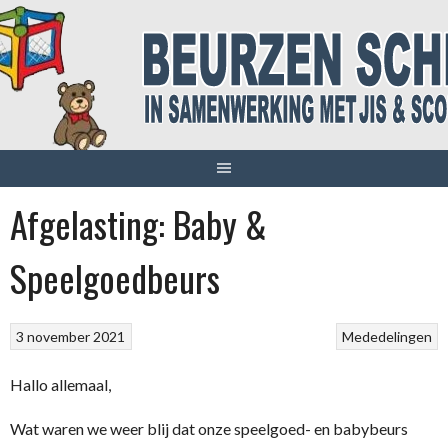
Spring
naar
inhoud
Afgelasting: Baby &
Speelgoedbeurs
3 november 2021
Mededelingen
Hallo allemaal,
Wat waren we weer blij dat onze speelgoed- en babybeurs