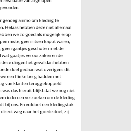
een evaluatie van afgelopen
sgevonden.
er genoeg animo om kleding te
n. Helaas hebben deze niet allemaal
hebben we zo goed als mogelijk erop
pen miste, geen ritsen kapot waren,
, geen gaatjes geschoten met de
d wat gaatjes veroorzaken en de
n deze dingen het geval dan hebben
goede doel gedaan wat overigens dit
 we een flinke berg hadden met
nog van klanten teruggekoppeld
was dus hieruit blijkt dat we nog niet
 klem iedereen verzoeken om de kleding
t bij ons. En voldoet een kledingstuk
t direct weg naar het goede doel, zij