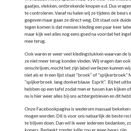
gaatjes, vlekken, ontbrekende knopen e.d. Dus vragen 
te controleren. Vanaf nu halen wij ze tijdens de beurs
gegeven maar gaan ze direct weg. Dit staat ook duid
tegen komen is dat mensen kleding een paar keer laten
maar kijk wel alles nog eens goed na voordat het ing
mee terug.
Ook waren er weer veel kledingstukken waarvan de la
ze niet meer terug konden vinden. Wij vragen dan ook
omschrijven, mocht het zijn label verliezen kunnen wij
niet als er in een lijst staat “broek” of “spijkerbroe
“spijkerbroek lang donkerblauw Esprit”. Bij het uitbe
hebben op een tafel zodat men er tussen kan kijken of e
nu is hier weer alles bij ons achtergebleven en dit h
Onze Facebookpagina is wederom massaal bekeken 
mogen worden. Dit is voor ons natuurlijk de beste rec
te blijven doen. Dan wil ik weer iedereen bedanken, z
kopers. Bedankt zonder jullie zou er geen beurs zijn.