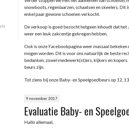
Verder stoppen we met het aannemen van schoeisel, m
snowboots, regenlaarzen, schaatsen en skeelers. Dit i
enkel paar gewone schoenen verkocht.
rt)
De verkoop is goed bezocht hetgeen inhoudt dat het J
weer een leuk zakcentje gekregen hebben.
Ook is onze Facebookpagina weer massaal bekeken 
mogen worden. Dit is voor ons natuurlijk de beste rec
bedanken, zowel medewerk(st)ers, kijkers en kopers. 
beurs zijn.
Tot ziens bij onze Baby- en Speelgoedbeurs op 12, 1
9 november 2017
Evaluatie Baby- en Speelgo
Hallo allemaal,