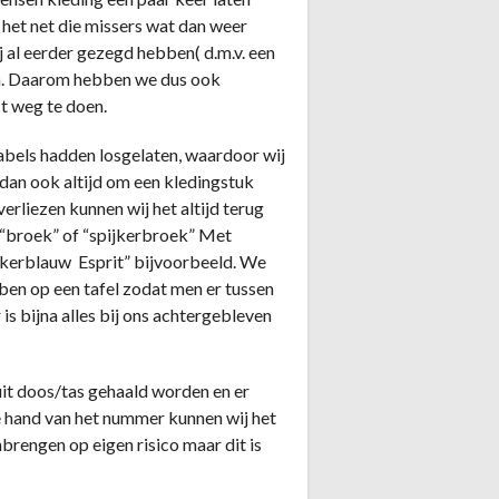
 het net die missers wat dan weer
 al eerder gezegd hebben( d.m.v. een
en. Daarom hebben we dus ook
t weg te doen.
abels hadden losgelaten, waardoor wij
dan ook altijd om een kledingstuk
verliezen kunnen wij het altijd terug
aat “broek” of “spijkerbroek” Met
kerblauw Esprit” bijvoorbeeld. We
bben op een tafel zodat men er tussen
r is bijna alles bij ons achtergebleven
 uit doos/tas gehaald worden en er
e hand van het nummer kunnen wij het
nbrengen op eigen risico maar dit is