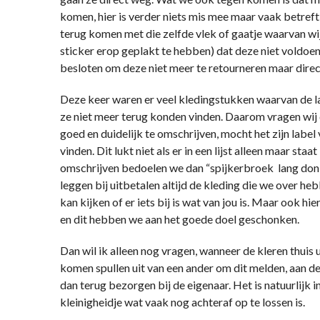
komen, hier is verder niets mis mee maar vaak betreft
terug komen met die zelfde vlek of gaatje waarvan wij
sticker erop geplakt te hebben) dat deze niet voldo
besloten om deze niet meer te retourneren maar direc
Deze keer waren er veel kledingstukken waarvan de l
ze niet meer terug konden vinden. Daarom vragen wij 
goed en duidelijk te omschrijven, mocht het zijn label 
vinden. Dit lukt niet als er in een lijst alleen maar st
omschrijven bedoelen we dan “spijkerbroek lang don
leggen bij uitbetalen altijd de kleding die we over he
kan kijken of er iets bij is wat van jou is. Maar ook hie
en dit hebben we aan het goede doel geschonken.
Dan wil ik alleen nog vragen, wanneer de kleren thuis
komen spullen uit van een ander om dit melden, aan d
dan terug bezorgen bij de eigenaar. Het is natuurlijk i
kleinigheidje wat vaak nog achteraf op te lossen is.