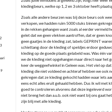
Zoals jullie inmiddels al gewend zijn, volgt hier weer 
kledingbeurs, welke op 1, 2 en 3 oktober heeft plaat
Zoals alle andere beurzen was bij deze beurs ook we
verkopen, we hadden ruim 5000 stuks binnen gekrege
in de rekken gehangen want zoals al eerder vermeld 
gelet dat we geen vlekken aantroffen, dat er geen kno
22
geen gaatjes in de kleding zat, labels GEPRINT waren
3
schiettang door de kleding of speldjes erdoor geduw
kleding op de goede plaats gelabeld was. Was één va
ari
we de kleding niet opgehangen maar direct naar het 
keer de weggeefwinkel in Geleen was. Het viel op dat
19
kleding die niet voldeed en achteraf hebben we ook 
gekregen dat ze kleding gekocht hadden waar iets aan 
eens echt alles eruit gehaald hebben. Dus ik wil met
goed te controleren alvorens dat deze ingeleverd word
niet breng het dan a.u.b. ook niet want bij ons gaat he
zijn blij met alle kleding.