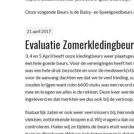
Onze volgende Beurs is de Baby- en Speelgoedbeurs 
21 april 2017
Evaluatie Zomerkledingbeur
3, 4 en 5 April heeft onze kledingbeurs weer plaatsg
een hele goede beurs. Voor de verenigingen heeft het 
was een hele druk bezochte en voor de medewerk(st)
voor de aanvang dachten we dat we te veel kleding, sc
zouden krijgen want ruim 6600 stuks was een record ma
mee en kregen we alles in de rekken. Deze keer werd
ingeleverd en dat merkten we dus ook bij de verkoop.
Natuurlijk zaten er ook weer veel missers bij, hierond
vlekken, ontbrekende knopen e.d. Wij vragen u dan oo
controleren. Halen wij ze tijdens de beurs eruit word
gaan ze direct weg. Wat we ook tegen komen is dat m