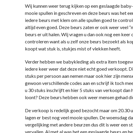
Wij kunnen weer terug kijken op een geslaagde baby
mooie spullen in geschreven en deze beurs was het ee
iedere beurs met klem om alle spullen goed te control
altijd even goed. Deze beurs zaten er ook weer veel “mi
beurs er uit halen. Wij vragen u dan ook nog een kee
controleren want als u zelf onze beurs bezoekt als koper
koopt wat stuk is, stukjes mist of vlekken heeft.
Verder hebben we babykleding als extra item toegev
iedere keer weer dat deze niet echt goed verkoopt. D
stuks per persoon aan nemen maar ook hier zijn mense
gewoon verschillende codes aan en schrijf ik toch mee
u 30 stuks inschrijft en hier 5 stuks van verkoopt dan 
loont? Deze beurs hebben ook weer mensen gehad die
De verkoop is redelijk goed bezocht maar om 20.30 u
lagen er best nog veel mooie spullen. De woensdag daa
vergelijking met andere beurzen dus dit is weer een st
vervallen. Al met al was het een geslaagde beurs en 