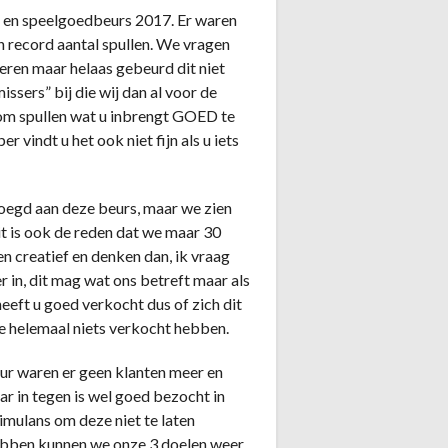
- en speelgoedbeurs 2017. Er waren
n record aantal spullen. We vragen
eren maar helaas gebeurd dit niet
ssers” bij die wij dan al voor de
r om spullen wat u inbrengt GOED te
 vindt u het ook niet fijn als u iets
oegd aan deze beurs, maar we zien
it is ook de reden dat we maar 30
n creatief en denken dan, ik vraag
r in, dit mag wat ons betreft maar als
heeft u goed verkocht dus of zich dit
 helemaal niets verkocht hebben.
ur waren er geen klanten meer en
r in tegen is wel goed bezocht in
imulans om deze niet te laten
hebben kunnen we onze 3 doelen weer