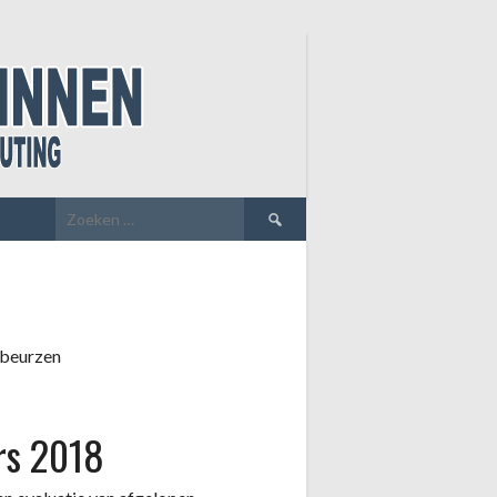
Zoeken
naar:
 beurzen
rs 2018