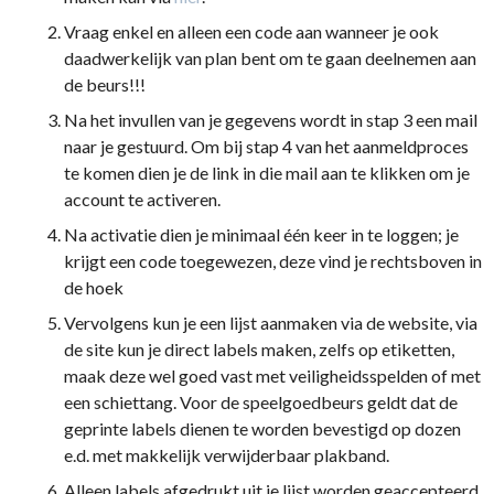
Vraag enkel en alleen een code aan wanneer je ook
daadwerkelijk van plan bent om te gaan deelnemen aan
de beurs!!!
Na het invullen van je gegevens wordt in stap 3 een mail
naar je gestuurd. Om bij stap 4 van het aanmeldproces
te komen dien je de link in die mail aan te klikken om je
account te activeren.
Na activatie dien je minimaal één keer in te loggen; je
krijgt een code toegewezen, deze vind je rechtsboven in
de hoek
Vervolgens kun je een lijst aanmaken via de website, via
de site kun je direct labels maken, zelfs op etiketten,
maak deze wel goed vast met veiligheidsspelden of met
een schiettang. Voor de speelgoedbeurs geldt dat de
geprinte labels dienen te worden bevestigd op dozen
e.d. met makkelijk verwijderbaar plakband.
Alleen labels afgedrukt uit je lijst worden geaccepteerd,