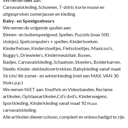
We nemen
niet
aan:
Carnavalskleding, Schoenen, T-shirts korte mouw en
uitgesproken zomerjassen en kleding.
Baby- en Speelgoebeurs
We nemen de volgende spullen aan:
Binnen- en buitenspeelgoed, Spellen, Puzzels (max 500
stukjes), Spelcomputers + spellen, Kinderboeken.
Kinderfietsen, Kinderstoeltjes, Fietsstoeltjes, Maxicosi’s,
Buggy’s, Driewielers, Kindermeubilair, Boxen,
Badjes, Carnavalskleding, Schaatsen, Skeelers, Bolderkarren,
Sleeën. Kinder-dekbedovertrekken, Babykleding vanaf maat
56 t/m/ 86 zomer- en winterkleding (met een MAX. VAN 30
Stuks p.p.)
We nemen NIET aan: Knuffels en Videobanden, Reclame
artikelen, Opblaasartikelen,Cd’s dvd’s, Kinderwagens,
Sportkleding, Kinderkleding vanaf maat 92 m.u.v.
carnavalskleding.
Alle artikelen dienen schoon, compleet en onbeschadigd te zijn.